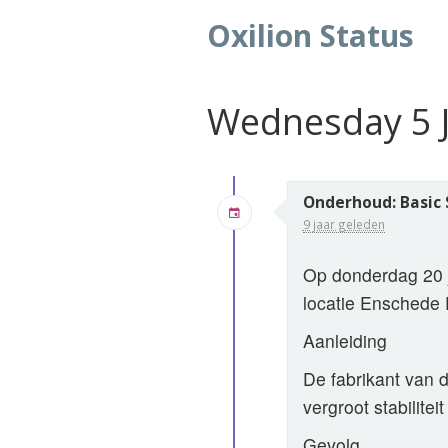
Oxilion Status
Wednesday 5 J
Onderhoud: Basic 
9 jaar geleden
Op donderdag 20 j
locatie Enschede
Aanleiding
De fabrikant van 
vergroot stabilitei
Gevolg