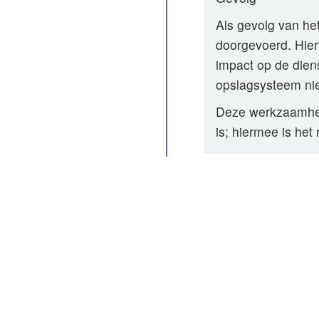
Als gevolg van he
doorgevoerd. Hierb
impact op de diens
opslagsysteem nie
Deze werkzaamhede
is; hiermee is het